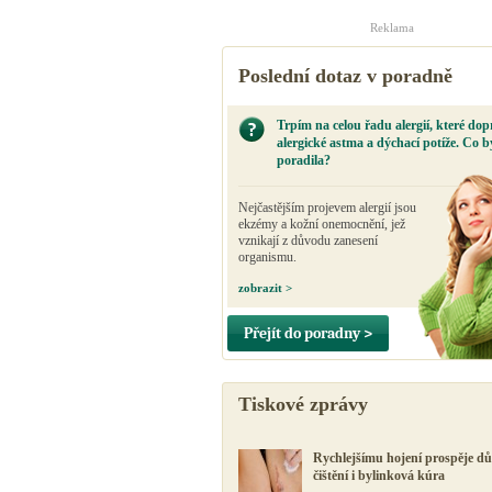
Reklama
Poslední dotaz v poradně
Trpím na celou řadu alergií, které dop
alergické astma a dýchací potíže. Co b
poradila?
Nejčastějším projevem alergií jsou
ekzémy a kožní onemocnění, jež
vznikají z důvodu zanesení
organismu.
zobrazit >
Přejít do poradny >
Tiskové zprávy
Rychlejšímu hojení prospěje d
čištění i bylinková kúra