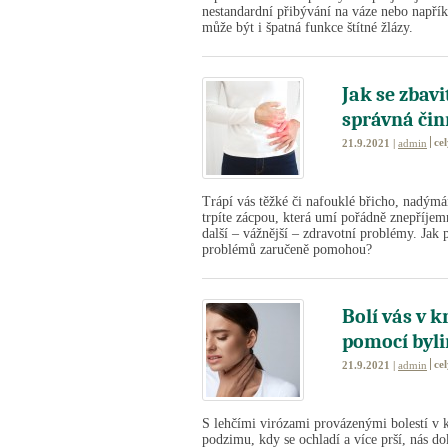
nestandardní přibývání na váze nebo napříkl
může být i špatná funkce štítné žlázy.
Jak se zbavi
správná činn
ce
21.9.2021 |
admin
Trápí vás těžké či nafouklé břicho, nadýmá
trpíte zácpou, která umí pořádně znepříjemn
další – vážnější – zdravotní problémy. Jak 
problémů zaručeně pomohou?
Bolí vás v k
pomocí byl
ce
21.9.2021 |
admin
S lehčími virózami provázenými bolestí v 
podzimu, kdy se ochladí a více prší, nás 