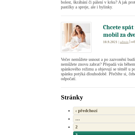
bolest, škrábání či pálení v krku? A jak 
pastilky a spreje, ale i bylinky.
Chcete spát 
mobil za dv
ce
10.9.2021 |
admin
Večer nemůžete usnout a po zazvonění budík
nemůžete znovu zabrat? Přepadá vás během 
spánkového režimu a objevují se téměř u po
spánku potýká dlouhodobě. Přečtěte si, čeh
odpočatí.
Stránky
‹ předchozí
…
2
3