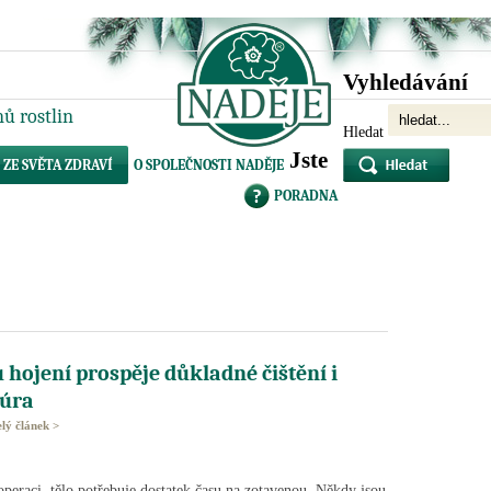
Vyhledávání
ů rostlin
Hledat
Jste
ZE SVĚTA ZDRAVÍ
O SPOLEČNOSTI NADĚJE
PORADNA
 hojení prospěje důkladné čištění i
kúra
elý článek >
operaci, tělo potřebuje dostatek času na zotavenou. Někdy jsou