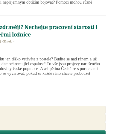
proti nepříjemným obtížím bojovat? Pomoci mohou různé
zdravěji? Nechejte pracovní starosti i
eřmi ložnice
lý článek >
u jen těžko vstáváte z postele? Budíte se nad ránem a už
dne ochromující ospalost? To vše jsou projevy narušeného
loviny české populace. A asi pětina Čechů se s poruchami
o se vyvarovat, pokud se každé ráno chcete probouzet