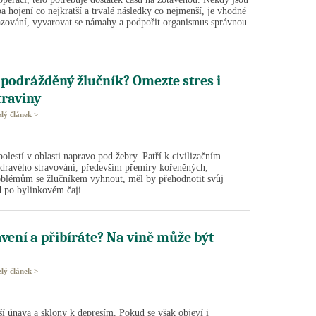
a hojení co nejkratší a trvalé následky co nejmenší, je vhodné
azování, vyvarovat se námahy a podpořit organismus správnou
t podrážděný žlučník? Omezte stres i
traviny
elý článek >
lestí v oblasti napravo pod žebry. Patří k civilizačním
zdravého stravování, především přemíry kořeněných,
oblémům se žlučníkem vyhnout, měl by přehodnotit svůj
d po bylinkovém čaji.
avení a přibíráte? Na vině může být
elý článek >
ší únava a sklony k depresím. Pokud se však objeví i