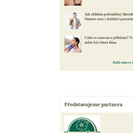
Jak zklidnit podrážděný žluční
Omezte stres i dráždivé potravi
Cítíte se unavení a přibíráte? N
může být štítná žláza
Další tiskové
Představujeme partnera