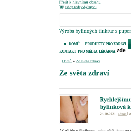
Přejít k hlavnímu obsahu
eshop nadeje-byliny.eu
Výroba bylinných tinktur z pupen
DOMŮ
PRODUKTY PRO ZDRAVI
zde
KONTAKT
PRO MÉDIA
LÉKÁRNA
Domů
»
Ze světa zdraví
Ze světa zdraví
Rychlejšímu
bylinková 
c
24.10.2021 |
admin
Ať už jde o škrábanec, nebo větší jizvu po 