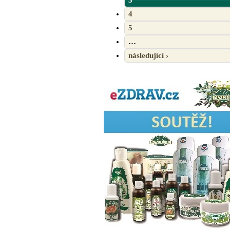
4
5
…
následující ›