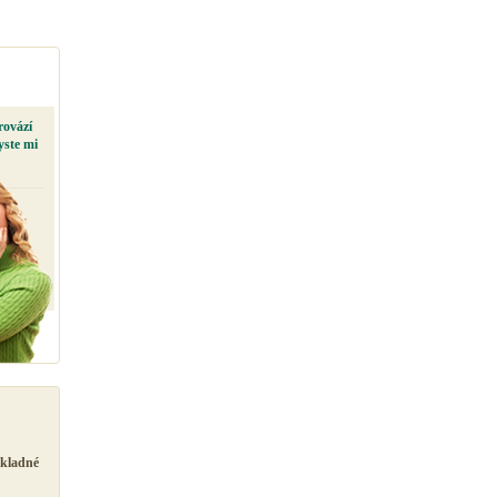
rovází
yste mi
ůkladné