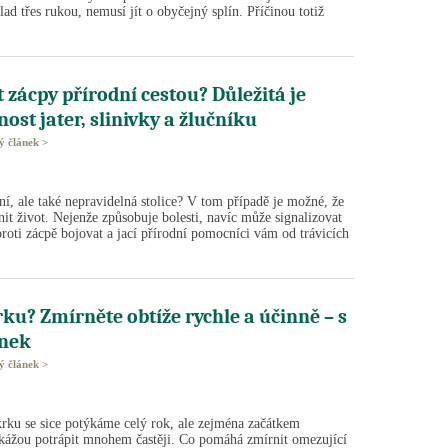
ad třes rukou, nemusí jít o obyčejný splín. Příčinou totiž
t zácpy přírodní cestou? Důležitá je
ost jater, slinivky a žlučníku
lý článek >
ní, ale také nepravidelná stolice? V tom případě je možné, že
it život. Nejenže způsobuje bolesti, navíc může signalizovat
proti zácpě bojovat a jací přírodní pomocníci vám od trávicích
rku? Zmírněte obtíže rychle a účinně – s
inek
lý článek >
krku se sice potýkáme celý rok, ale zejména začátkem
dokážou potrápit mnohem častěji. Co pomáhá zmírnit omezující