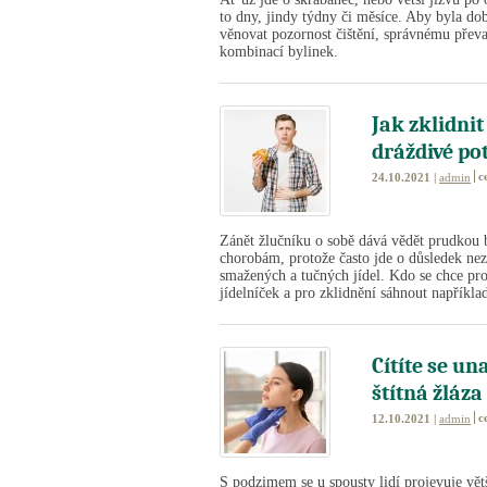
to dny, jindy týdny či měsíce. Aby byla dob
věnovat pozornost čištění, správnému přev
kombinací bylinek.
Jak zklidni
dráždivé po
c
24.10.2021 |
admin
Zánět žlučníku o sobě dává vědět prudkou bo
chorobám, protože často jde o důsledek ne
smažených a tučných jídel. Kdo se chce pr
jídelníček a pro zklidnění sáhnout napříkla
Cítíte se un
štítná žláza
c
12.10.2021 |
admin
S podzimem se u spousty lidí projevuje vět