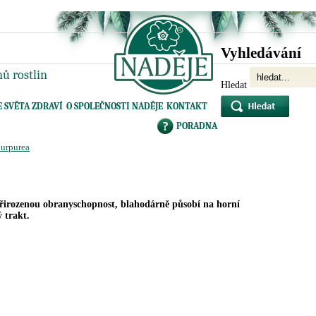
Vyhledávání
ů rostlin
Hledat
E SVĚTA ZDRAVÍ
O SPOLEČNOSTI NADĚJE
KONTAKT
PORADNA
purpurea
řirozenou obranyschopnost, blahodárně působí na horní
 trakt.