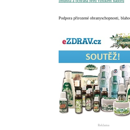
Imunita a ochrana před vznikem nádorů
Podpora přirozené obranyschopnosti, blaho
Reklama