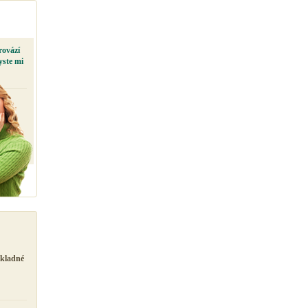
rovází
yste mi
ůkladné