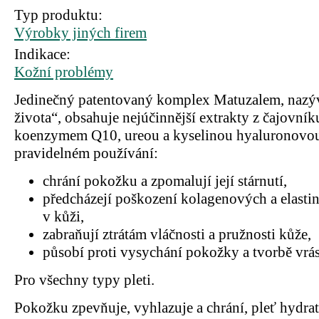
Typ produktu:
Výrobky jiných firem
Indikace:
Kožní problémy
Jedinečný patentovaný komplex Matuzalem, naz
života“, obsahuje nejúčinnější extrakty z čajovní
koenzymem Q10, ureou a kyselinou hyaluronovou,
pravidelném používání:
chrání pokožku a zpomalují její stárnutí,
předcházejí poškození kolagenových a elasti
v kůži,
zabraňují ztrátám vláčnosti a pružnosti kůže,
působí proti vysychání pokožky a tvorbě vrá
Pro všechny typy pleti.
Pokožku zpevňuje, vyhlazuje a chrání, pleť hydrat