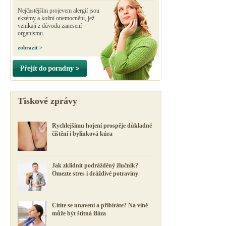
Nejčastějším projevem alergií jsou
ekzémy a kožní onemocnění, jež
vznikají z důvodu zanesení
organismu.
zobrazit >
Přejít do poradny >
Tiskové zprávy
Rychlejšímu hojení prospěje důkladné
čištění i bylinková kúra
Jak zklidnit podrážděný žlučník?
Omezte stres i dráždivé potraviny
Cítíte se unavení a přibíráte? Na vině
může být štítná žláza