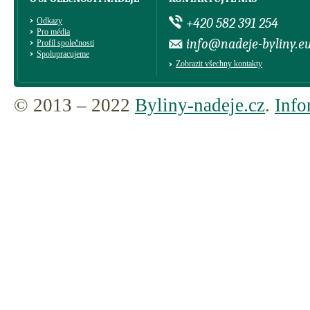
+420 582 391 254
Odkazy
Pro média
info@nadeje-byliny.e
Profil společnosti
Spolupracujeme
Zobrazit všechny kontakty
© 2013 – 2022
Byliny-nadeje.cz
.
Info