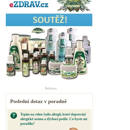
Reklama
Poslední dotaz v poradně
Trpím na celou řadu alergií, které doprovází
alergické astma a dýchací potíže. Co byste mi
poradila?