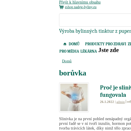
Přejít k hlavnímu obsahu
eshop nadeje-byliny.eu
Výroba bylinných tinktur z pupen
DOMŮ
PRODUKTY PRO ZDRAVI
Z
Jste zde
PRO MÉDIA
LÉKÁRNA
Domů
borůvka
Proč je slin
fungovala
ce
26.1.2022 |
admin
Slinivka je na první pohled nenápadný orgá
první řadě se v ní tvoří inzulín, hormon po
tvorba trávicích látek, díky nimž tělo zpra