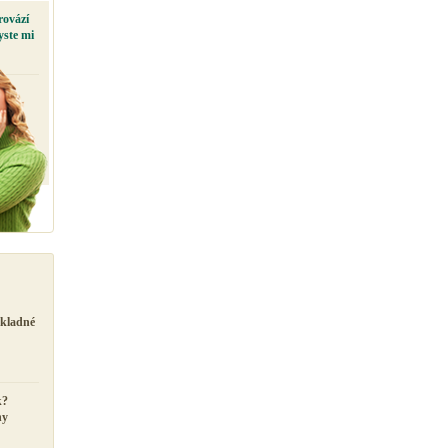
rovází
yste mi
ůkladné
k?
ny