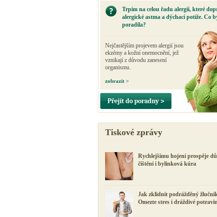
Trpím na celou řadu alergií, které dop
alergické astma a dýchací potíže. Co b
poradila?
Nejčastějším projevem alergií jsou
ekzémy a kožní onemocnění, jež
vznikají z důvodu zanesení
organismu.
zobrazit >
Přejít do poradny >
Tiskové zprávy
Rychlejšímu hojení prospěje d
čištění i bylinková kúra
Jak zklidnit podrážděný žluční
Omezte stres i dráždivé potravi