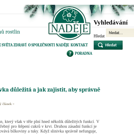
Vyhledávání
ů rostlin
Hledat
E SVĚTA ZDRAVÍ
O SPOLEČNOSTI NADĚJE
KONTAKT
PORADNA
ivka důležitá a jak zajistit, aby správně
lý článek >
n, který však v těle plní hned několik důležitých funkcí. V
třebný pro štěpení cukrů v krvi. Druhou zásadní funkcí je
covává bílkoviny a tuky. Když slinivka správně nefunguje,