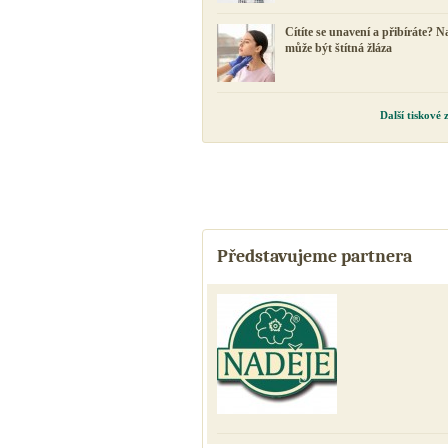
Cítíte se unavení a přibíráte? N
může být štítná žláza
Další tiskové
Představujeme partnera