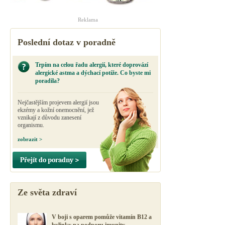
Reklama
Poslední dotaz v poradně
Trpím na celou řadu alergií, které doprovází
alergické astma a dýchací potíže. Co byste mi
poradila?
Nejčastějším projevem alergií jsou
ekzémy a kožní onemocnění, jež
vznikají z důvodu zanesení
organismu.
zobrazit >
Přejít do poradny >
Ze světa zdraví
V boji s oparem pomůže vitamín B12 a
bylinky na podporu imunity