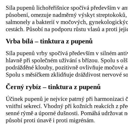
Síla pupenů lichořeřišnice spočívá především v an
působení, omezuje nadměrný výskyt streptokoků, 
salmonely a bakterií v močových, gynekologickýc
cestách. Působí na podporu růstu vlasů a proti jej
Vrba bílá – tinktura z pupenů
Síla pupenů vrby spočívá především v silném ant
hlavně při společném užívání s břízou. Spolu s olš
podrážděné klouby, pozitivně ovlivňuje močové a t
Spolu s měsíčkem zklidňuje dráždivost nervové so
Černý rybíz – tinktura z pupenů
Účinek pupenů je nejvíce patrný při harmonizaci či
vnitřní sekrecí. Vhodný při kožních reakcích z přeci
senné rýmě a úporné dušnosti. Pomáhá udržovat no
působí proti únavě i proti migrénám.