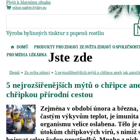
Přejít k hlavnímu obsahu
eshop nadeje-byliny.eu
Výroba bylinných tinktur z pupenů rostlin
DOMŮ
PRODUKTY PRO ZDRAVI
ZE SVĚTA ZDRAVÍ
O SPOLEČNOST
Jste zde
PRO MÉDIA
LÉKÁRNA
Domů
»
Ze světa zdraví
»
5 nejrozšířenějších mýtů o chřipce aneb jak zatoči
5 nejrozšířenějších mýtů o chřipce ane
chřipkou přírodní cestou
Zejména v období února a března,
častým výkyvům teplot, je imunita
organismu velice oslabena. Tělo je
útokům chřipkových virů, s nimiž 
bojovat celou řadou prostředků. Mnoho z nich j