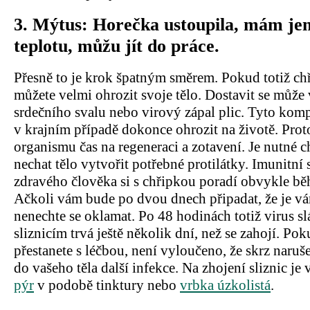
3.
Mýtus: Horečka ustoupila, mám je
teplotu, můžu jít do práce.
Přesně to je krok špatným směrem. Pokud totiž ch
můžete velmi ohrozit svoje tělo. Dostavit se může
srdečního svalu nebo virový zápal plic. Tyto ko
v krajním případě dokonce ohrozit na životě. Pro
organismu čas na regeneraci a zotavení. Je nutné c
nechat tělo vytvořit potřebné protilátky. Imunitní
zdravého člověka si s chřipkou poradí obvykle b
Ačkoli vám bude po dvou dnech připadat, že je vá
nenechte se oklamat. Po 48 hodinách totiž virus sl
sliznicím trvá ještě několik dní, než se zahojí. Pok
přestanete s léčbou, není vyloučeno, že skrz naruš
do vašeho těla další infekce. Na zhojení sliznic j
pýr
v podobě tinktury nebo
vrbka úzkolistá
.