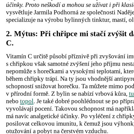
účinky. Proto neškodí a mohou se užívat i při klasi
vysvětluje Jarmila Podhorná ze společnosti Naděje,
specializuje na výrobu bylinných tinktur, mastí, o
2.
Mýtus: Při chřipce mi stačí zvýšit 
C.
Vitamín C určitě působí příznivě při zvyšování imu
s chřipkou však samotné zvýšení jeho příjmu nest
nepomůže s horečkami a vysokými teplotami, kter
během chřipky trápí. Na ty jsou vhodnější antipyre
schopností snižovat horečku. Ta můžete mimo pod
v přírodní formě. Z bylin se nabízí vrbová kůra,
t
nebo
topol
. Je také dobré poohlédnout se po přípr
vyvolávají pocení. Takovou schopnost má napříkla
má navíc analgetické účinky. Po vyléčení z chřipk
posilovat celkovou imunitu, k čemuž jsou výhonky 
otužování a pobyt na čerstvém vzduchu.