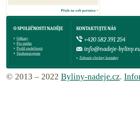
Přejít na web partnera >
O SPOLEČNOSTI NADĚJE
KONTAKTUJTE NÁS
+420 582 391 254
Odkazy
Pro média
info@nadeje-byliny.e
Profil společnosti
Spolupracujeme
Zobrazit všechny kontakty
© 2013 – 2022
Byliny-nadeje.cz
.
Info