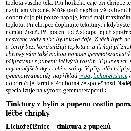
teplota vašeho těla. Pití horkého čaje při chřipce 
navíc ani vhodné. Může totiž nepříznivě ovlivnit 
doporučuje pít pouze nápoje, které mají maximál
teplotu. Při chřipce doplňujte tekutiny, i kdybyste 
nemáte žízeň. Při pocení totiž stoupá jejich spotře
nesycené vody nebo bylinkové čaje. Z těch bych d
a černý bez, které snižují teplotu a zmírňují příz
chřipky vám také mohou pomoci gemmoterapeutika
připravené z pupenů léčivých rostlin. V pupenech s
nejcennější látky z celé rostliny. V případě chřipk
gemmoterapeutiky například
vrba
,
lichořeřišnice
doporučuje Jarmila Podhorná ze společnosti Naděje
specializuje na výrobu gemmoterapeutik.
Tinktury z bylin a pupenů rostlin pomá
léčbě chřipky
Lichořeřišnice – tinktura z pupenů