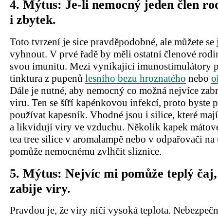
4.
Mýtus: Je-li nemocný jeden člen ro
i zbytek.
Toto tvrzení je sice pravděpodobné, ale můžete se
vyhnout. V prvé řadě by měli ostatní členové rodin
svou imunitu. Mezi vynikající imunostimulátory p
tinktura z pupenů
lesního bezu hroznatého
nebo
o
Dále je nutné, aby nemocný co možná nejvíce zabr
viru. Ten se šíří kapénkovou infekcí, proto byste p
používat kapesník. Vhodné jsou i silice, které maj
a likvidují viry ve vzduchu. Několik kapek mátov
tea tree silice v aromalampě nebo v odpařovači na
pomůže nemocnému zvlhčit sliznice.
5.
Mýtus: Nejvíc mi pomůže teplý čaj,
zabije viry.
Pravdou je, že viry ničí vysoká teplota. Nebezpečná