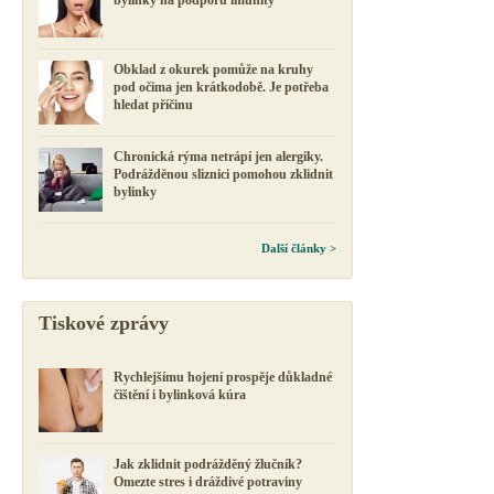
Obklad z okurek pomůže na kruhy
pod očima jen krátkodobě. Je potřeba
hledat příčinu
Chronická rýma netrápí jen alergiky.
Podrážděnou sliznici pomohou zklidnit
bylinky
Další články >
Tiskové zprávy
Rychlejšímu hojení prospěje důkladné
čištění i bylinková kúra
Jak zklidnit podrážděný žlučník?
Omezte stres i dráždivé potraviny