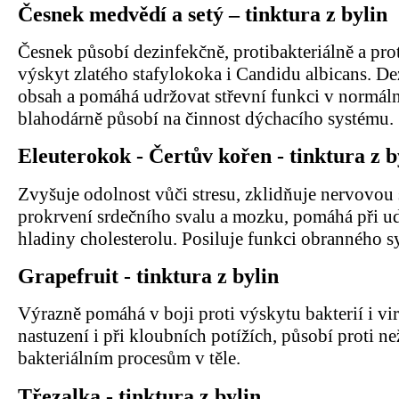
Česnek medvědí a setý – tinktura z bylin
Česnek působí dezinfekčně, protibakteriálně a pro
výskyt zlatého stafylokoka i Candidu albicans. De
obsah a pomáhá udržovat střevní funkci v normál
blahodárně působí na činnost dýchacího systému
Eleuterokok - Čertův kořen - tinktura z b
Zvyšuje odolnost vůči stresu, zklidňuje nervovou
prokrvení srdečního svalu a mozku, pomáhá při u
hladiny cholesterolu. Posiluje funkci obranného s
Grapefruit - tinktura z bylin
Výrazně pomáhá v boji proti výskytu bakterií i vi
nastuzení i při kloubních potížích, působí proti 
bakteriálním procesům v těle.
Třezalka - tinktura z bylin