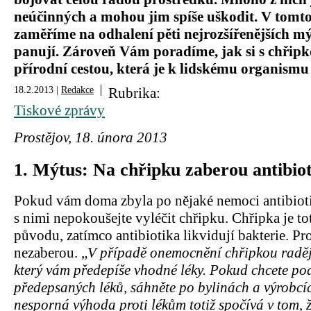
neúčinných a mohou jim spíše uškodit. V tomto
zaměříme na odhalení pěti nejrozšířenějších mý
panují. Zároveň Vám poradíme, jak si s chřipk
přírodní cestou, která je k lidskému organismu š
18.2.2013 |
Redakce
Rubrika:
Tiskové zprávy
Prostějov, 18. února 2013
1.
Mýtus: Na chřipku zaberou antibiot
Pokud vám doma zbyla po nějaké nemoci antibioti
s nimi nepokoušejte vyléčit chřipku. Chřipka je to
původu, zatímco antibiotika likvidují bakterie. Pr
nezaberou. „
V případě onemocnění chřipkou raději
který vám předepíše vhodné léky. Pokud chcete po
předepsaných léků, sáhněte po bylinách a výrobcíc
nesporná výhoda proti lékům totiž spočívá v tom, ž