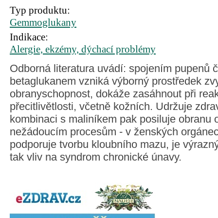
Typ produktu:
Gemmoglukany
Indikace:
Alergie, ekzémy, dýchací problémy
Odborná literatura uvádí: spojením pupenů č
betaglukanem vzniká výborný prostředek zvy
obranyschopnost, dokáže zasáhnout při reak
přecitlivětlosti, včetně kožních. Udržuje zdra
kombinaci s maliníkem pak posiluje obranu 
nežádoucím procesům - v ženských orgánech
podporuje tvorbu kloubního mazu, je výraz
tak vliv na syndrom chronické únavy.