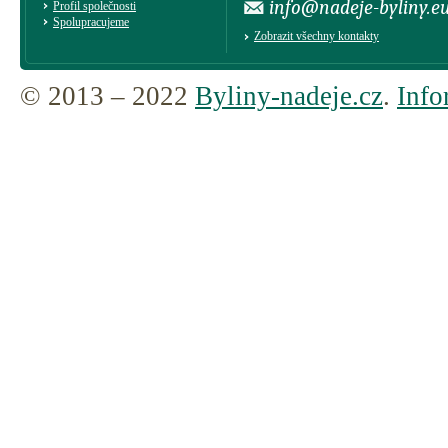
info@nadeje-byliny.e
Profil společnosti
Spolupracujeme
Zobrazit všechny kontakty
© 2013 – 2022
Byliny-nadeje.cz
.
Info