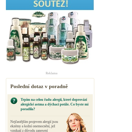
Reklama
Poslední dotaz v poradně
Trpím na celou řadu alergií, které doprovází
alergické astma a dýchací potíže. Co byste mi
poradila?
Nejčastějším projevem alergií jsou
ekzémy a kožní onemocnění, jež
vznikají z důvodu zanesení