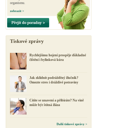
organismu.
zobrazit >
Přejít do poradny >
Tiskové zprávy
Rychlejšímu hojení prospěje důkladné
čištění i bylinková kúra
Jak zklidnit podrážděný žlučník?
Omezte stres i dráždivé potraviny
Cítíte se unavení a přibíráte? Na vině
může být štítná žláza
Další tiskové zprávy >