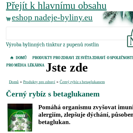
Přejít k hlavnímu obsahu
eshop nadeje-byliny.eu
Výroba bylinných tinktur z pupenů rostlin
DOMŮ
PRODUKTY PRO ZDRAVI
ZE SVĚTA ZDRAVÍ
O SPOLEČNOST
Jste zde
PRO MÉDIA
LÉKÁRNA
Domů
»
Produkty pro zdraví
»
Černý rybíz s betaglukanem
Černý rybíz s betaglukanem
Pomáhá organismu zvyšovat imunit
alergiím, zlepšuje dýchání, působen
betaglukan.