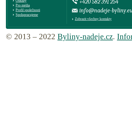
+420 582 391 254
Odkazy
Pro média
info@nadeje-byliny.e
Profil společnosti
Spolupracujeme
Zobrazit všechny kontakty
© 2013 – 2022
Byliny-nadeje.cz
.
Info