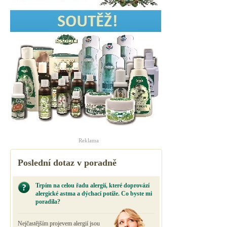
Reklama
Poslední dotaz v poradně
Trpím na celou řadu alergií, které doprovází
alergické astma a dýchací potíže. Co byste mi
poradila?
Nejčastějším projevem alergií jsou