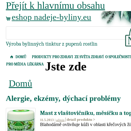
Přejít k hlavnímu obsahu
eshop nadeje-byliny.eu
Výroba bylinných tinktur z pupenů rostlin
DOMŮ
PRODUKTY PRO ZDRAVI
ZE SVĚTA ZDRAVÍ
O SPOLEČNOST
Jste zde
PRO MÉDIA
LÉKÁRNA
Domů
Alergie, ekzémy, dýchací problémy
Mast z vlaštovičníku, měsíčku a to
detail produktu >
11.5.2013 |
admin
Blahodárně ovlivňuje kůži v oblasti křečových žil