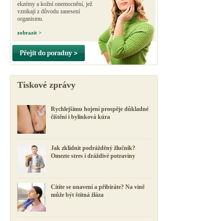
ekzémy a kožní onemocnění, jež
vznikají z důvodu zanesení
organismu.
zobrazit >
Přejít do poradny >
Tiskové zprávy
Rychlejšímu hojení prospěje důkladné
čištění i bylinková kúra
Jak zklidnit podrážděný žlučník?
Omezte stres i dráždivé potraviny
Cítíte se unavení a přibíráte? Na vině
může být štítná žláza