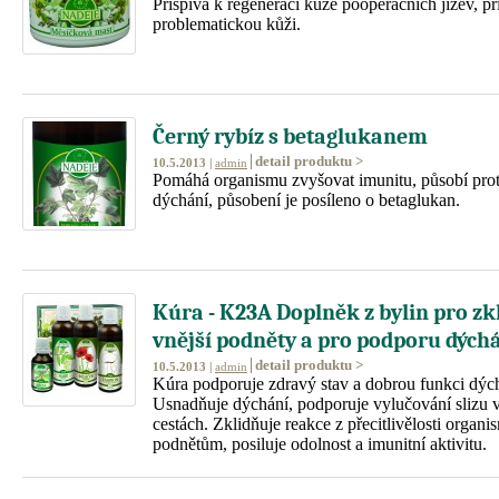
Přispívá k regeneraci kůže pooperačních jizev, př
problematickou kůži.
Černý rybíz s betaglukanem
detail produktu >
10.5.2013 |
admin
Pomáhá organismu zvyšovat imunitu, působí proti
dýchání, působení je posíleno o betaglukan.
Kúra - K23A Doplněk z bylin pro zk
vnější podněty a pro podporu dých
detail produktu >
10.5.2013 |
admin
Kúra podporuje zdravý stav a dobrou funkci dýc
Usnadňuje dýchání, podporuje vylučování slizu 
cestách. Zklidňuje reakce z přecitlivělosti organ
podnětům, posiluje odolnost a imunitní aktivitu.