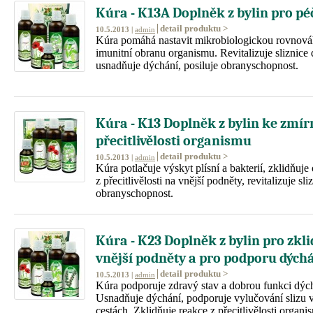
Kúra - K13A Doplněk z bylin pro péč
detail produktu >
10.5.2013 |
admin
Kúra pomáhá nastavit mikrobiologickou rovnováhu
imunitní obranu organismu. Revitalizuje sliznice 
usnadňuje dýchání, posiluje obranyschopnost.
Kúra - K13 Doplněk z bylin ke zmír
přecitlivělosti organismu
detail produktu >
10.5.2013 |
admin
Kúra potlačuje výskyt plísní a bakterií, zklidňuje
z přecitlivělosti na vnější podněty, revitalizuje sli
obranyschopnost.
Kúra - K23 Doplněk z bylin pro zkl
vnější podněty a pro podporu dých
detail produktu >
10.5.2013 |
admin
Kúra podporuje zdravý stav a dobrou funkci dýc
Usnadňuje dýchání, podporuje vylučování slizu 
cestách. Zklidňuje reakce z přecitlivělosti organ