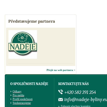
Představujeme partnera
Přejít na web partnera >
O SPOLEČNOSTI NADĚJE
KONTAKTUJTE NÁS
+420 582 391 254
Odkazy
Pro média
info@nadeje-byliny.e
Profil společnosti
Spolupracujeme
Zobrazit všechny kontakty