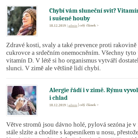
Chybí vám sluneční svit? Vitamí
i sušené houby
celý článek >
18.12.2019 |
admin
Zdravé kosti, svaly a také prevence proti rakovině 
cukrovce a srdečním onemocněním. Všechny tyto 
vitamín D. V létě si ho organismus vytváří dostate
slunci. V zimě ale většině lidí chybí.
Alergie řádí i v zimě. Rýmu vyvol
i chlad
celý článek >
18.12.2019 |
admin
Větve stromů jsou dávno holé, pylová sezóna je v
stále slzíte a chodíte s kapesníkem u nosu, přestož