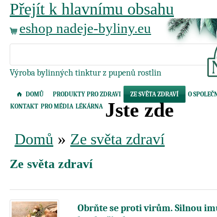
Přejít k hlavnímu obsahu
eshop nadeje-byliny.eu
Výroba bylinných tinktur z pupenů rostlin
DOMŮ
PRODUKTY PRO ZDRAVI
ZE SVĚTA ZDRAVÍ
O SPOLEČ
Jste zde
KONTAKT
PRO MÉDIA
LÉKÁRNA
»
Domů
Ze světa zdraví
Ze světa zdraví
Obrňte se proti virům. Silnou imu