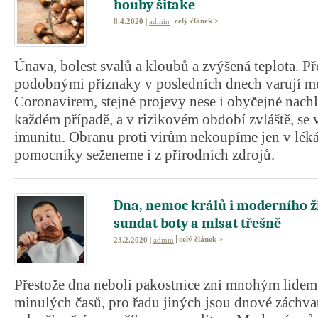
houby šitake
celý článek >
8.4.2020 |
admin
Únava, bolest svalů a kloubů a zvýšená teplota. Př
podobnými příznaky v posledních dnech varují méd
Coronavirem, stejné projevy nese i obyčejné nachl
každém případě, a v rizikovém období zvláště, se v
imunitu. Obranu proti virům nekoupíme jen v léká
pomocníky seženeme i z přírodních zdrojů.
Dna, nemoc králů i moderního 
sundat boty a mlsat třešně
celý článek >
23.2.2020 |
admin
Přestože dna neboli pakostnice zní mnohým lidem
minulých časů, pro řadu jiných jsou dnové záchva