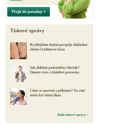
Přejít do poradny >
Tiskové zprávy
Rychlejšímu hojení prospěje důkladné
čištění i bylinková kúra
Jak zklidnit podrážděný žlučník?
Omezte stres i dráždivé potraviny
Cítíte se unavení a přibíráte? Na vině
může být štítná žláza
Další tiskové zprávy >