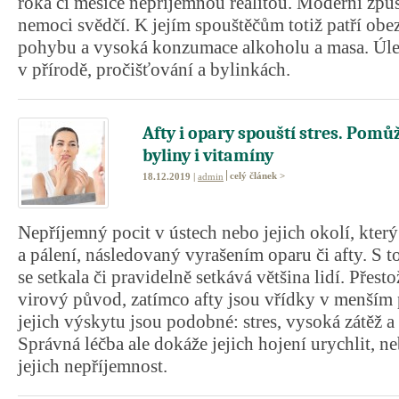
roka či měsíce nepříjemnou realitou. Moderní způs
nemoci svědčí. K jejím spouštěčům totiž patří obez
pohybu a vysoká konzumace alkoholu a masa. Úl
v přírodě, pročišťování a bylinkách.
Afty i opary spouští stres. Pomů
byliny i vitamíny
celý článek >
18.12.2019 |
admin
Nepříjemný pocit v ústech nebo jejich okolí, kter
a pálení, následovaný vyrašením oparu či afty. S t
se setkala či pravidelně setkává většina lidí. Přest
virový původ, zatímco afty jsou vřídky v menším 
jejich výskytu jsou podobné: stres, vysoká zátěž a
Správná léčba ale dokáže jejich hojení urychlit, n
jejich nepříjemnost.