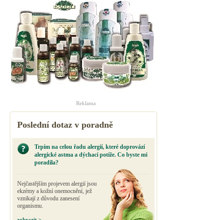
Reklama
Poslední dotaz v poradně
Trpím na celou řadu alergií, které doprovází
alergické astma a dýchací potíže. Co byste mi
poradila?
Nejčastějším projevem alergií jsou
ekzémy a kožní onemocnění, jež
vznikají z důvodu zanesení
organismu.
zobrazit >