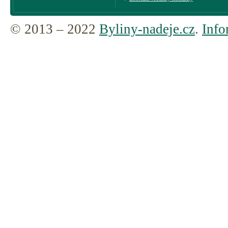
© 2013 – 2022
Byliny-nadeje.cz
.
Info