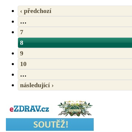
‹ předchozí
…
7
8
9
10
…
následující ›