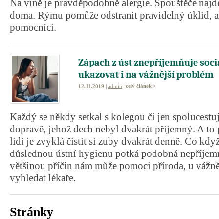
Na vině je pravděpodobně alergie. Spouštěče najdet
doma. Rýmu pomůže odstranit pravidelný úklid, al
pomocníci.
Zápach z úst znepříjemňuje sociá
ukazovat i na vážnější problém
celý článek >
12.11.2019 |
admin
Každý se někdy setkal s kolegou či jen spolucest
dopravě, jehož dech nebyl dvakrát příjemný. A to p
lidí je zvyklá čistit si zuby dvakrát denně. Co když
důslednou ústní hygienu potká podobná nepříjemn
většinou příčin nám může pomoci příroda, u vážněj
vyhledat lékaře.
Stránky