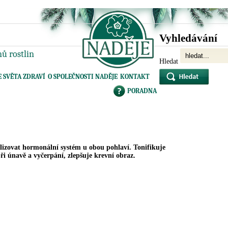
Vyhledávání
ů rostlin
Hledat
E SVĚTA ZDRAVÍ
O SPOLEČNOSTI NADĚJE
KONTAKT
PORADNA
izovat hormonální systém u obou pohlaví. Tonifikuje
i únavě a vyčerpání, zlepšuje krevní obraz.