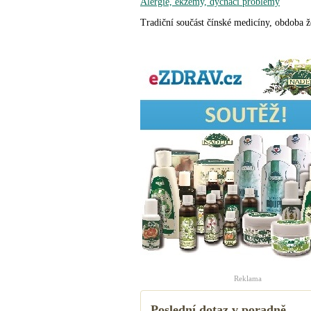
Alergie, ekzémy, dýchací problémy
Tradiční součást čínské medicíny, obdoba ž
Reklama
Poslední dotaz v poradně