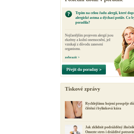
Trpím na celou řadu alergií, které dop
alergické astma a dýchací potíže. Co b
poradila?
Nejčastějším projevem alergií jsou
ekzémy a kožní onemocnění, jež
vznikají z důvodu zanesení
organismu.
zobrazit >
Přejít do poradny >
Tiskové zprávy
Rychlejšímu hojení prospěje d
čištění i bylinková kúra
Jak zklidnit podrážděný žluční
Omezte stres i dráždivé potravi