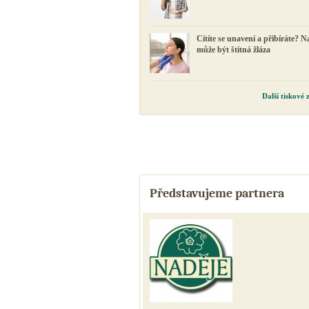
Cítíte se unavení a přibíráte? N
může být štítná žláza
Další tiskové
Představujeme partnera