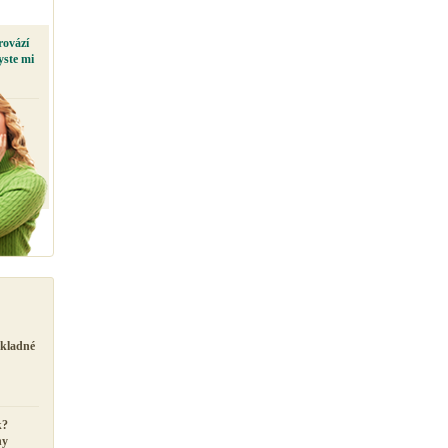
rovází
yste mi
ůkladné
k?
ny