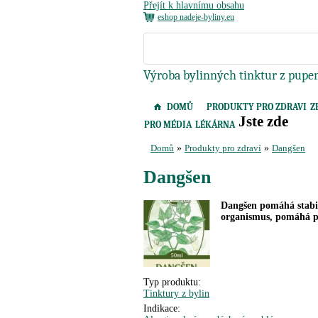
Přejít k hlavnímu obsahu
eshop nadeje-byliny.eu
Výroba bylinných tinktur z pupen
DOMŮ
PRODUKTY PRO ZDRAVI
Z
Jste zde
PRO MÉDIA
LÉKÁRNA
Domů
»
Produkty pro zdraví
»
Dangšen
Dangšen
Dangšen pomáhá stabil
organismus, pomáhá př
Typ produktu:
Tinktury z bylin
Indikace: