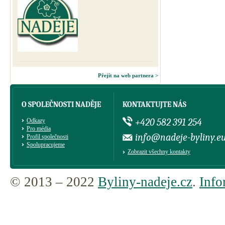
Přejít na web partnera >
O SPOLEČNOSTI NADĚJE
KONTAKTUJTE NÁS
+420 582 391 254
Odkazy
Pro média
info@nadeje-byliny.e
Profil společnosti
Spolupracujeme
Zobrazit všechny kontakty
© 2013 – 2022
Byliny-nadeje.cz
.
Info