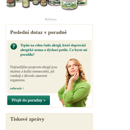
Reklama
Poslední dotaz v poradně
Trpím na celou řadu alergií, které doprovází
alergické astma a dýchací potíže. Co byste mi
poradila?
Nejčastějším projevem alergií jsou
ekzémy a kožní onemocnění, jež
vznikají z důvodu zanesení
organismu.
zobrazit >
Přejít do poradny >
Tiskové zprávy