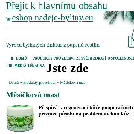
Přejít k hlavnímu obsahu
eshop nadeje-byliny.eu
Výroba bylinných tinktur z pupenů rostlin
DOMŮ
PRODUKTY PRO ZDRAVI
ZE SVĚTA ZDRAVÍ
O SPOLEČNOST
Jste zde
PRO MÉDIA
LÉKÁRNA
Domů
»
Produkty pro zdraví
»
Měsíčková mast
Měsíčková mast
Přispívá k regeneraci kůže pooperačních 
příznivě působí na problematickou kůži.