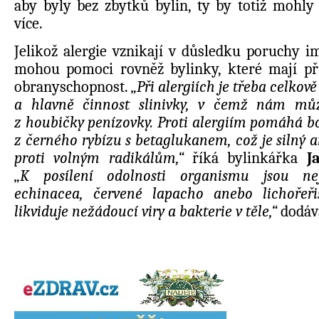
aby byly bez zbytků bylin, ty by totiž mohly 
více.
Jelikož alergie vznikají v důsledku poruchy 
mohou pomoci rovněž bylinky, které mají pří
obranyschopnost.
„Při alergiích je třeba celkov
a hlavně činnost slinivky, v čemž nám mů
z houbičky penízovky. Proti alergiím pomáhá bo
z černého rybízu s betaglukanem, což je silný a
proti volným radikálům,“
říká
bylinkářka
J
„K posílení odolnosti organismu jsou nej
echinacea, červené lapacho anebo lichořeři
likviduje nežádoucí viry a bakterie v těle,“
dodáv