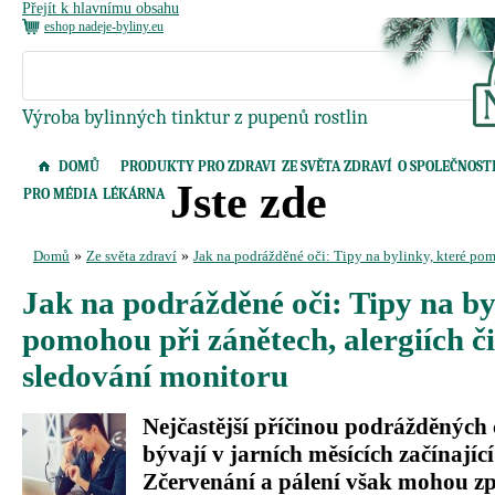
Přejít k hlavnímu obsahu
eshop nadeje-byliny.eu
Výroba bylinných tinktur z pupenů rostlin
DOMŮ
PRODUKTY PRO ZDRAVI
ZE SVĚTA ZDRAVÍ
O SPOLEČNOST
Jste zde
PRO MÉDIA
LÉKÁRNA
Domů
»
Ze světa zdraví
»
Jak na podrážděné oči: Tipy na bylinky, které pom
Jak na podrážděné oči: Tipy na by
pomohou při zánětech, alergiích č
sledování monitoru
Nejčastější příčinou podrážděných 
bývají v jarních měsících začínající
Zčervenání a pálení však mohou zp