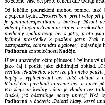
do zeleně, vaše oči proto během dne uvítají kr
Od lehčího podráždění mohou pomoci také b
z pupenů bylin.
„
Prostředkem první volby při 
je gemmoterapeutikum z borůvky. Působí des
vidění přímým ovlivněním sítnice a zrakového 
medicíny spolupracují oči s játry, proto jso
bylinné prostředky k posílení jater. Zrak 
ostropestřec, schizandra a jalovec,“
objasňuje 
Podhorná
ze společnosti
Naděje.
Úlevu unaveným očím přinesou i bylinné výluhy
jako čaj i použít jako zklidňující obklad.
„O
světlíku lékařského, který lze pít anebo použít
kapky k vyplachování očí. Také obklad z od
lékařského povzbudí unavené oči, a navíc půs
Pro zlepšení kvality vidění je vhodná též tin
čínské, jež odstraňuje pocity únavy,“
říká
b
Podhorná
a dodává:
„Bolesti hlavy, které un