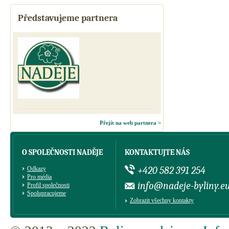
Představujeme partnera
Přejít na web partnera >
O SPOLEČNOSTI NADĚJE
KONTAKTUJTE NÁS
+420 582 391 254
Odkazy
Pro média
info@nadeje-byliny.e
Profil společnosti
Spolupracujeme
Zobrazit všechny kontakty