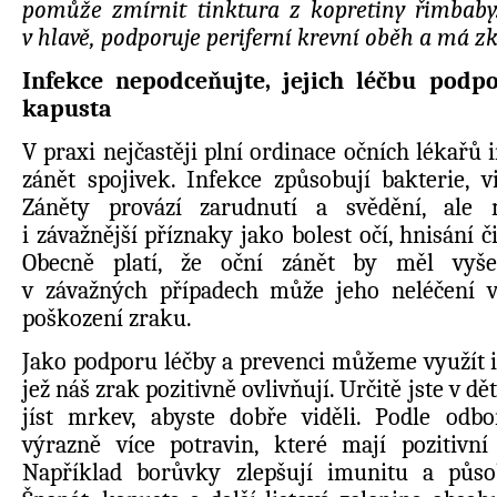
pomůže zmírnit tinktura z kopretiny řimbaby.
v hlavě, podporuje periferní krevní oběh a má zk
Infekce nepodceňujte, jejich léčbu podp
kapusta
V praxi nejčastěji plní ordinace očních lékařů 
zánět spojivek. Infekce způsobují bakterie, 
Záněty provází zarudnutí a svědění, ale
i závažnější příznaky jako bolest očí, hnisání či
Obecně platí, že oční zánět by měl vyšetř
v závažných případech může jeho neléčení v
poškození zraku.
Jako podporu léčby a prevenci můžeme využít i
jež náš zrak pozitivně ovlivňují. Určitě jste v dět
jíst mrkev, abyste dobře viděli. Podle odbo
výrazně více potravin, které mají pozitivní
Například borůvky zlepšují imunitu a působ