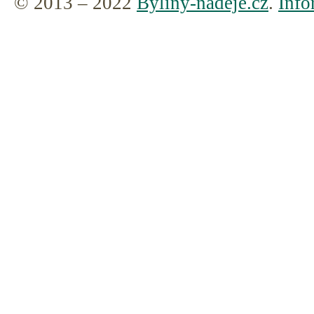
© 2013 – 2022
Byliny-nadeje.cz
.
Info