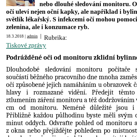
nebo dlouhé sledování monitoru. 
očí uleví nejen oční kapky, ale například i byl
světlík lékařský. S infekcemi očí mohou pomoci
zelenina, ale i konzumace ryb.
18.3.2018 |
admin
Rubrika:
Tiskové zprávy
Podrážděné oči od monitoru zklidní bylinn
Dlouhodobé sledování monitoru počítače 
součástí běžného pracovního dne mnoha zaměs
očí způsobené jejich namáháním u obrazovek ča
hlavy i rozmazané vidění. Předejít těmt
ztlumením záření monitoru a též dodržováním v
cm od monitoru. Neméně důležité jsou i 
Přibližně každou půlhodinu byste měli svým 
minut oddych. Odvraťte pohled od monitoru a 
z okna nebo přejíždějte pohledem po místnost