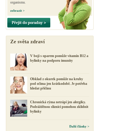
organismu.
zobrazit >
Přejít do poradny >
Ze světa zdraví
V boji s oparem pomůže vitamín B12 a
bylinky na podporu imunity
Obklad z okurek pomůže na kruhy
pod očima jen krátkodobě. Je potřeba
hledat příčinu
Chronická rýma netrápí jen alergiky.
Podrážděnou sliznici pomohou zklidnit
bylinky
Další články >