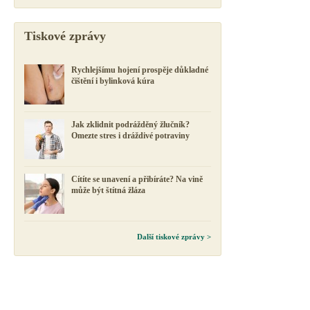
Tiskové zprávy
Rychlejšímu hojení prospěje důkladné
čištění i bylinková kúra
Jak zklidnit podrážděný žlučník?
Omezte stres i dráždivé potraviny
Cítíte se unavení a přibíráte? Na vině
může být štítná žláza
Další tiskové zprávy >