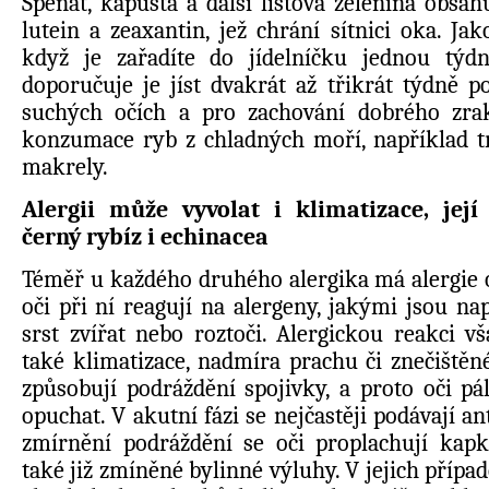
Špenát, kapusta a další listová zelenina obsah
lutein a zeaxantin, jež chrání sítnici oka. Jak
když je zařadíte do jídelníčku jednou týdn
doporučuje je jíst dvakrát až třikrát týdně 
suchých očích a pro zachování dobrého zra
konzumace ryb z chladných moří, například t
makrely.
Alergii může vyvolat i klimatizace, jej
černý rybíz i echinacea
Téměř u každého druhého alergika má alergie 
oči při ní reagují na alergeny, jakými jsou nap
srst zvířat nebo roztoči. Alergickou reakci 
také klimatizace, nadmíra prachu či znečištěn
způsobují podráždění spojivky, a proto oči pá
opuchat. V akutní fázi se nejčastěji podávají a
zmírnění podráždění se oči proplachují kapk
také již zmíněné bylinné výluhy. V jejich případ