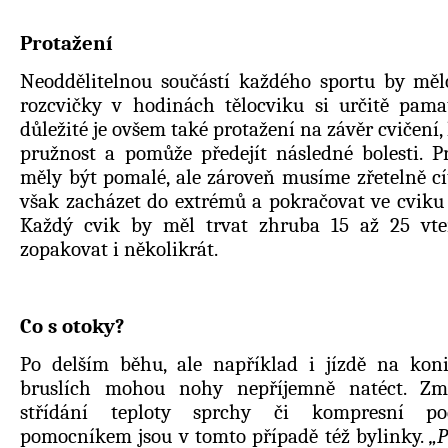
Protažení
Neoddělitelnou součástí každého sportu by měl
rozcvičky v hodinách tělocviku si určitě pam
důležité je ovšem také protažení na závěr cvičení,
pružnost a pomůže předejít následné bolesti. P
měly být pomalé, ale zároveň musíme zřetelně cít
však zacházet do extrémů a pokračovat ve cviku i
Každý cvik by měl trvat zhruba 15 až 25 vt
zopakovat i několikrát.
Co s otoky?
Po delším běhu, ale například i jízdě na kon
bruslích mohou nohy nepříjemně natéct. Zm
střídání teploty sprchy či kompresní po
pomocníkem jsou v tomto případě též bylinky.
„P