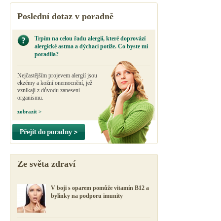
Poslední dotaz v poradně
Trpím na celou řadu alergií, které doprovází
alergické astma a dýchací potíže. Co byste mi
poradila?
Nejčastějším projevem alergií jsou
ekzémy a kožní onemocnění, jež
vznikají z důvodu zanesení
organismu.
zobrazit >
Přejít do poradny >
Ze světa zdraví
V boji s oparem pomůže vitamín B12 a
bylinky na podporu imunity