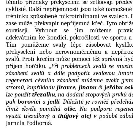
těmito příznaky překyselení se setkávají předev
cyklisté. Další nepříjemností jsou také namožen
tréninku způsobené mikrotrhlinami ve svalech. P
zase může překvapit nepříjemná křeč. Tyto obtíž
souvisejí. Vyhnout se jim můžeme pravi
adekvátním ke kondici, pokročilosti ve sportu a
Tím pomůžeme svaly lépe zásobovat kyslí
překyselení nebo nerovnoměrnému a nepřiroz
svalů. Proti křečím může pomoci též správná hyd
příjem hořčíku. „
Při problémech svalů se musí
zásobení svalů a dále podpořit svalovou hmot
regeneraci cévního zásobení můžeme zvolit ge
stromů, kupříkladu
jírovce, jinanu
či
jeřábu os
lze použít
třezalku
, na dodání stopových prvků do
pak
borovici
a
jedli
. Důležité je rovněž předchá
čímž skvěle pomáhá
olše
. Na podporu regene
využít třezalkový a
thújový olej
v podobě zábal
Jarmila Podhorná.