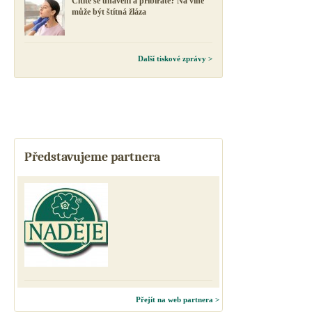
Cítíte se unavení a přibíráte? Na vině
může být štítná žláza
Další tiskové zprávy >
Představujeme partnera
Přejít na web partnera >