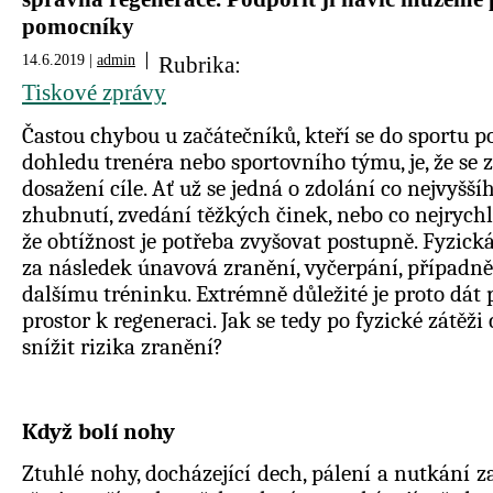
pomocníky
14.6.2019 |
admin
Rubrika:
Tiskové zprávy
Častou chybou u začátečníků, kteří se do sportu p
dohledu trenéra nebo sportovního týmu, je, že se 
dosažení cíle. Ať už se jedná o zdolání co nejvyšší
zhubnutí, zvedání těžkých činek, nebo co nejrychle
že obtížnost je potřeba zvyšovat postupně. Fyzick
za následek únavová zranění, vyčerpání, případně
dalšímu tréninku. Extrémně důležité je proto dát 
prostor k regeneraci. Jak se tedy po fyzické zátěži 
snížit rizika zranění?
Když bolí nohy
Ztuhlé nohy, docházející dech, pálení a nutkání za