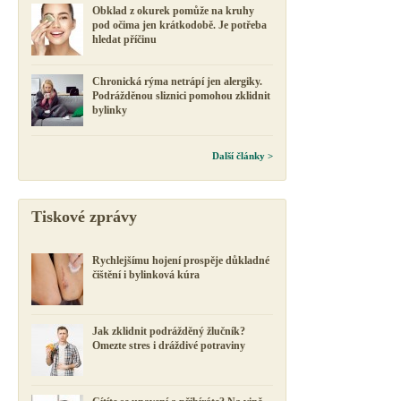
Obklad z okurek pomůže na kruhy
pod očima jen krátkodobě. Je potřeba
hledat příčinu
Chronická rýma netrápí jen alergiky.
Podrážděnou sliznici pomohou zklidnit
bylinky
Další články >
Tiskové zprávy
Rychlejšímu hojení prospěje důkladné
čištění i bylinková kúra
Jak zklidnit podrážděný žlučník?
Omezte stres i dráždivé potraviny