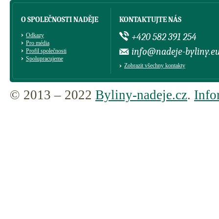
O SPOLEČNOSTI NADĚJE
KONTAKTUJTE NÁS
+420 582 391 254
Odkazy
Pro média
info@nadeje-byliny.e
Profil společnosti
Spolupracujeme
Zobrazit všechny kontakty
© 2013 – 2022
Byliny-nadeje.cz
.
Info