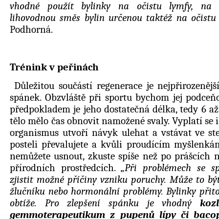
vhodné použít bylinky na očistu lymfy, na 
lihovodnou směs bylin určenou taktéž na očistu 
Podhorná.
Trénink v peřinách
Důležitou součástí regenerace je nejpřirozeněj
spánek. Obzvláště při sportu bychom jej podceň
předpokladem je jeho dostatečná délka, tedy 6 a
tělo mělo čas obnovit namožené svaly. Vyplatí se i
organismus utvoří návyk ulehat a vstávat ve ste
posteli převalujete a kvůli proudícím myšlenká
nemůžete usnout, zkuste spíše než po prášcích 
přírodních prostředcích.
„Při problémech se 
zjistit možné příčiny vzniku poruchy. Může to bý
žlučníku nebo hormonální problémy. Bylinky přito
obtíže. Pro zlepšení spánku je vhodný
kozl
gemmoterapeutikum z pupenů lípy či baco