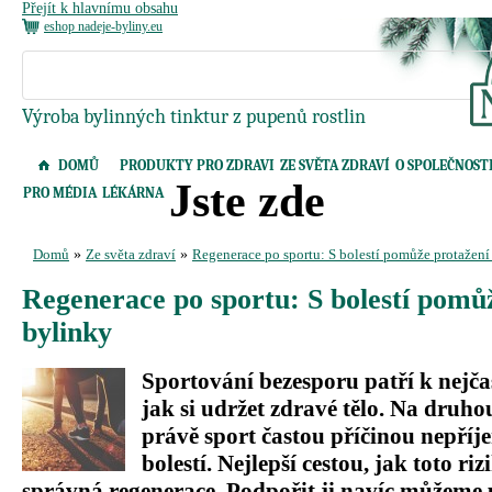
Přejít k hlavnímu obsahu
eshop nadeje-byliny.eu
Výroba bylinných tinktur z pupenů rostlin
DOMŮ
PRODUKTY PRO ZDRAVI
ZE SVĚTA ZDRAVÍ
O SPOLEČNOST
Jste zde
PRO MÉDIA
LÉKÁRNA
Domů
»
Ze světa zdraví
»
Regenerace po sportu: S bolestí pomůže protažení
Regenerace po sportu: S bolestí pomůž
bylinky
Sportování bezesporu patří k nejč
jak si udržet zdravé tělo. Na druhou
právě sport častou příčinou nepří
bolestí. Nejlepší cestou, jak toto riz
správná regenerace. Podpořit ji navíc můžeme