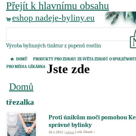
Přejít k hlavnímu obsahu
eshop nadeje-byliny.eu
Výroba bylinných tinktur z pupenů rostlin
DOMŮ
PRODUKTY PRO ZDRAVI
ZE SVĚTA ZDRAVÍ
O SPOLEČNOST
Jste zde
PRO MÉDIA
LÉKÁRNA
Domů
třezalka
Proti únikům moči pomohou Keg
správné bylinky
celý článek >
26.1.2022 |
admin