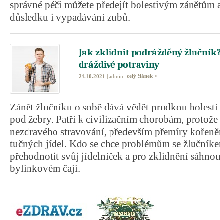
správné péči můžete předejít bolestivým zánětům
důsledku i vypadávání zubů.
Jak zklidnit podrážděný žlučník?
dráždivé potraviny
celý článek >
24.10.2021 |
admin
Zánět žlučníku o sobě dává vědět prudkou bolestí 
pod žebry. Patří k civilizačním chorobám, protože 
nezdravého stravování, především přemíry kořen
tučných jídel. Kdo se chce problémům se žlučník
přehodnotit svůj jídelníček a pro zklidnění sáhno
bylinkovém čaji.