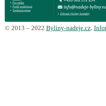
Pro média
info@nadeje-byliny.e
Profil společnosti
Spolupracujeme
Zobrazit všechny kontakty
© 2013 – 2022
Byliny-nadeje.cz
.
Info