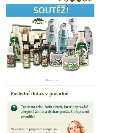
Reklama
Poslední dotaz v poradně
Trpím na celou řadu alergií, které doprovází
alergické astma a dýchací potíže. Co byste mi
poradila?
Nejčastějším projevem alergií jsou