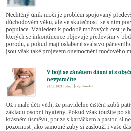
Nechtěný únik moči je problém spojovaný předevš
důchodovém věku, ale ve skutečnosti se s ním potý
populace. Vzhledem k podobě močových cest je bě
kterých se inkontinence objevuje především v obd
porodu, a pokud mají oslabené svalstvo pánevníh
jsou však také projevem onemocnění močového m
V boji se zánětem dásní si s ob
nevystačíte
celý článek >
22.12.2021 |
admin
Už i malé děti vědí, že pravidelné čištění zubů pat
základu osobní hygieny. Pokud však toužíte po s
krásném úsměvu, pouze s kartáčkem a pastou si ne
pozornost jako samotné zuby si zaslouží i vaše dás