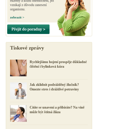
ekzémy a kožní onemocnění, jež
vznikají z důvodu zanesení
organismu.
zobrazit >
Přejít do poradny >
Tiskové zprávy
Rychlejšímu hojení prospěje důkladné
čištění i bylinková kúra
Jak zklidnit podrážděný žlučník?
Omezte stres i dráždivé potraviny
Cítíte se unavení a přibíráte? Na vině
může být štítná žláza