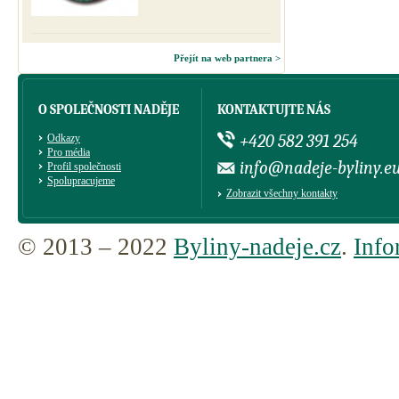
Přejít na web partnera >
O SPOLEČNOSTI NADĚJE
KONTAKTUJTE NÁS
+420 582 391 254
Odkazy
Pro média
info@nadeje-byliny.e
Profil společnosti
Spolupracujeme
Zobrazit všechny kontakty
© 2013 – 2022
Byliny-nadeje.cz
.
Info