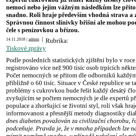
nemoci nebo jejím vážným následkům lze přit
snadno. Roli hraje především vhodná strava a z
Správnou činnost slinivky břišní ale mohou pod
čele s penízovkou a břízou.
14.11.2018 |
admin
Rubrika:
Tiskové zprávy
Podle posledních statistických zjištění bylo v ro
registrováno více než 900 tisíc osob trpících někt
Počet nemocných se přitom dle odborníků každý
přibližně o 60 tisíc. Situace v České republice se t
problémy s cukrovkou bude řešit každý desátý člo
zvyšujícím se počtem nemocných je dle expertů př
populace a zhoršující se životní styl, roli však hraj
informovanost a přesnější metody diagnostiky dia
dnes diabetes považován za civilizační chorobu, řa
podceňuje. Pravda je, že v mnoha případech lze 