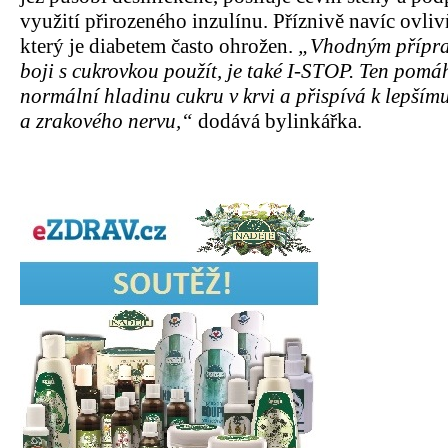
využití přirozeného inzulínu. Příznivě navíc ovliv
který je diabetem často ohrožen.
„Vhodným příprav
boji s cukrovkou použít, je také I-STOP. Ten pomá
normální hladinu cukru v krvi a přispívá k lepším
a zrakového nervu,“
dodává bylinkářka.