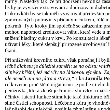
mírný. Následky tak lze při dodržení několika zása
léčby je vyvážené stravování a dodržování diabetic
Cukrovkáři by se tak měli vyvarovat především 
zpracovaných potravin s přidaným cukrem, bílé 
pokrmů. Tyto kroky jim společně se zařazením p
mohou napomoci zredukovat váhu, která vede u mn
snížení hladiny cukru v krvi. Po konzultaci s lék
užívat i léky, které zlepšují přirozené uvolňování i
tkání.
Při snižování krevního cukru však pomáhají i byl
léčbě diabetu je důležité zaměřit se na očistu vnit
slinivky břišní, jež má vliv na látkovou výměnu.
ale neměli ani na játra a střeva,“
říká
Jarmila P
celkovému pročištění organismu je podle ní vhod
penízovka, která zlepšuje činnost slinivky a má skv
účinky. Jaterní funkce stimuluje také tinktura z bř
silné čisticí schopnosti. Léčebnou kůru je vhodné
jež působí desinfekčně, posiluje cévní stěny a pod