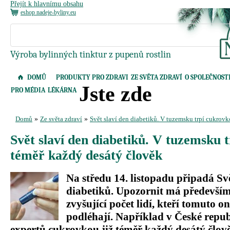
Přejít k hlavnímu obsahu
eshop nadeje-byliny.eu
Výroba bylinných tinktur z pupenů rostlin
DOMŮ
PRODUKTY PRO ZDRAVI
ZE SVĚTA ZDRAVÍ
O SPOLEČNOST
Jste zde
PRO MÉDIA
LÉKÁRNA
Domů
»
Ze světa zdraví
»
Svět slaví den diabetiků. V tuzemsku trpí cukrov
Svět slaví den diabetiků. V tuzemsku 
téměř každý desátý člověk
Na středu 14. listopadu připadá Sv
diabetiků. Upozornit má především 
zvyšující počet lidí, kteří tomuto 
podléhají. Například v České republ
expertů cukrovkou již téměř každý desátý člov