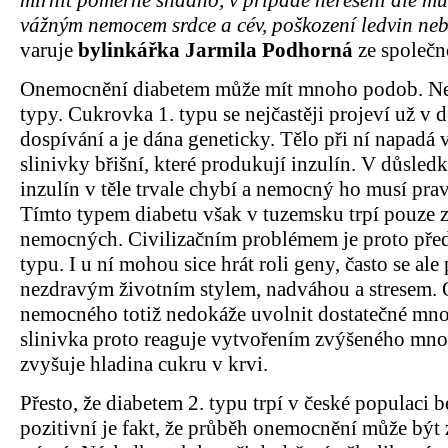
mírnit poměrně snadno, v případě neřešení ale mů
vážným nemocem srdce a cév, poškození ledvin nebo
varuje
bylinkářka Jarmila Podhorná
ze společn
Onemocnění diabetem může mít mnoho podob. Nej
typy. Cukrovka 1. typu se nejčastěji projeví už v 
dospívání a je dána geneticky. Tělo při ní napadá 
slinivky břišní, které produkují inzulín. V důsledk
inzulín v těle trvale chybí a nemocný ho musí pra
Tímto typem diabetu však v tuzemsku trpí pouze 
nemocných. Civilizačním problémem je proto pře
typu. I u ní mohou sice hrát roli geny, často se ale 
nezdravým životním stylem, nadváhou a stresem.
nemocného totiž nedokáže uvolnit dostatečné množ
slinivka proto reaguje vytvořením zvýšeného množ
zvyšuje hladina cukru v krvi.
Přesto, že diabetem 2. typu trpí v české populaci be
pozitivní je fakt, že průběh onemocnění může být