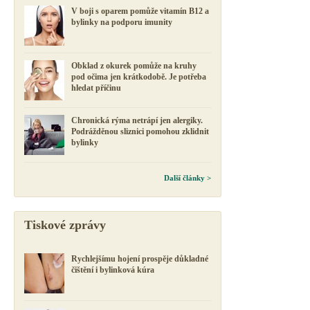
V boji s oparem pomůže vitamín B12 a
bylinky na podporu imunity
Obklad z okurek pomůže na kruhy
pod očima jen krátkodobě. Je potřeba
hledat příčinu
Chronická rýma netrápí jen alergiky.
Podrážděnou sliznici pomohou zklidnit
bylinky
Další články >
Tiskové zprávy
Rychlejšímu hojení prospěje důkladné
čištění i bylinková kúra