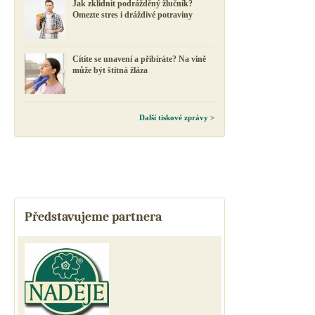
Jak zklidnit podrážděný žlučník?
Omezte stres i dráždivé potraviny
Cítíte se unavení a přibíráte? Na vině
může být štítná žláza
Další tiskové zprávy >
Představujeme partnera