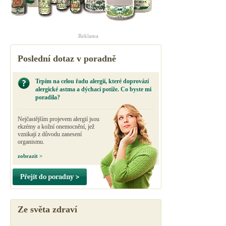
Reklama
Poslední dotaz v poradně
Trpím na celou řadu alergií, které doprovází
alergické astma a dýchací potíže. Co byste mi
poradila?
Nejčastějším projevem alergií jsou
ekzémy a kožní onemocnění, jež
vznikají z důvodu zanesení
organismu.
zobrazit >
Přejít do poradny >
Ze světa zdraví