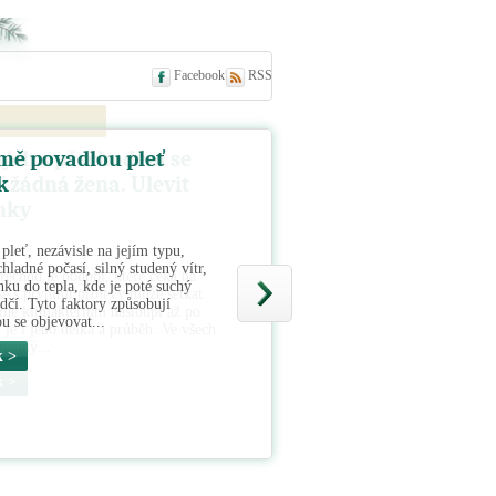
Facebook
RSS
ných s přechodem se
 žádná žena. Ulevit
nky
řechod je období, které čeká na
se s prvními projevy může setkat
jiné klimakterium nastoupí až po
 je i jeho délka a průběh. Ve všech
zvolný...
k >