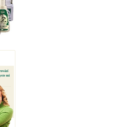
rovází
yste mi