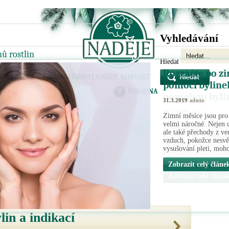
Vyhledávání
ů rostlin
Hledat
Potížím spoje
E SVĚTA ZDRAVÍ
O SPOLEČNOSTI NADĚJE
KONTAKT
nevyhne téměř
PORADNA
pomohou byli
26.2.2019
admin
Klimakterium neboli p
každou ženu. Některá 
již kolem 40. roku, u 
padesátce. Individuální
případech jde ale o po
Zobrazit celý článe
lin a indikací