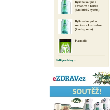
Bylinná koupel s
kaštanem a břízou
(lymfatický systém)
Bylinná koupel se
smrkem a kostivalem
(klouby, záda)
Plasmofit
Další produkty >