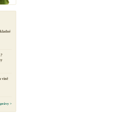
ůkladné
k?
ny
a vině
 zprávy >