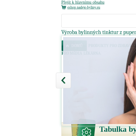
Přejít k hlavnímu obsahu
eshop nadeje-byliny.eu
Výroba bylinných tinktur z pupen
DOMŮ
PRODUKTY PRO ZDRAVI
Z
PRO MÉDIA
LÉKÁRNA
Tabulka by