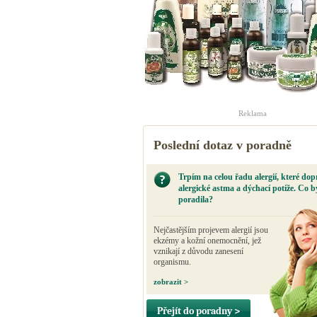
Reklama
Poslední dotaz v poradně
Trpím na celou řadu alergií, které dop
alergické astma a dýchací potíže. Co b
poradila?
Nejčastějším projevem alergií jsou
ekzémy a kožní onemocnění, jež
vznikají z důvodu zanesení
organismu.
zobrazit >
Přejít do poradny >