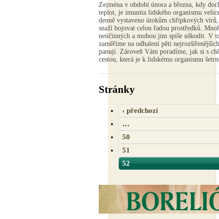
Zejména v období února a března, kdy do
teplot, je imunita lidského organismu velic
denně vystaveno útokům chřipkových virů,
snaží bojovat celou řadou prostředků. Mnoh
neúčinných a mohou jim spíše uškodit. V t
zaměříme na odhalení pěti nejrozšířenějšíc
panují. Zároveň Vám poradíme, jak si s chř
cestou, která je k lidskému organismu šetrně
Stránky
‹ předchozí
…
50
51
52