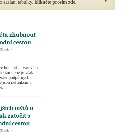
 zaslání tabulky,
klikněte prosím zde.
 léta zhubnout
rodní cestou
článek >
e hubnutí a tvarování
dnešní době je však
ožství podpůrných
é jsou nefunkční a
ce.
jších mýtů o
ak zatočit s
odní cestou
článek >