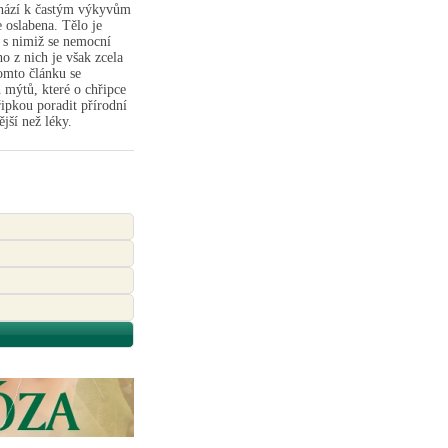
chází k častým výkyvům
e oslabena. Tělo je
 s nimiž se nemocní
o z nich je však zcela
omto článku se
h mýtů, které o chřipce
ipkou poradit přírodní
jší než léky.