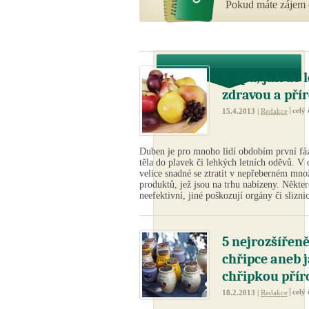
Pokud máte zájem o
5 tipů, jak do
zdravou a pří
celý 
15.4.2013 |
Redakce
Duben je pro mnoho lidí obdobím první fáz
těla do plavek či lehkých letních oděvů. V 
velice snadné se ztratit v nepřeberném mn
produktů, jež jsou na trhu nabízeny. Někter
neefektivní, jiné poškozují orgány či slizni
5 nejrozšířeně
chřipce aneb j
chřipkou přír
celý 
18.2.2013 |
Redakce