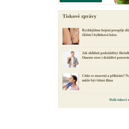
Tiskové zprávy
Rychlejšímu hojení prospěje d
čištění i bylinková kúra
Jak zklidnit podrážděný žluční
Omezte stres i dráždivé potravi
Cítíte se unavení a přibíráte? N
může být štítná žláza
Další tiskové