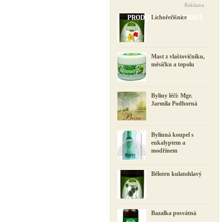
Reklama
PRODUKTY PRO ZDRAVÍ
Lichořeřišnice
Mast z vlaštovičníku,
měsíčku a topolu
Byliny léčí: Mgr.
Jarmila Podhorná
Bylinná koupel s
eukalyptem a
modřínem
Bělotrn kulatohlavý
Bazalka posvátná